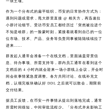
一块土壤。
作为一个分布式的扁平组织，币安的日常协作方式为：
遇到问题或需求，甩大群里直接 @ 相关方，再迅速拉
小群讨论细节。受访币安员工都经历过「突然被拉进个
不知是啥群」的一脸蒙时刻，紧接着就看到自己的一位
位市场、技术、产品、业务等负责同事被陆陆续续拉了
进来......
群发起人通常会准备一个在线文档，里面涵盖背景信
息、待办事项、所需支持等，群内员工通常在看到这个
文档后的 4 小时内就会迎来一场小群线上会议，开会时
间会依事情紧急度调整。各方共同讨论、在线补充文
档，认领完板块确认好 DDL 之后就可以散会，期限前
交付结果。
据员工反馈，在币安一件事情从提出到落地完成，通常
所需时间很短，中间审批流程少。「分布式并未影响工