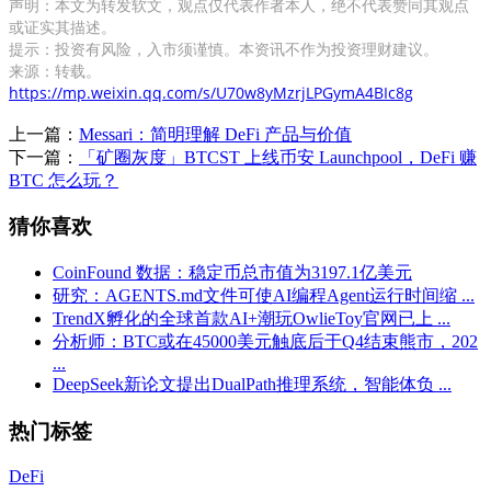
声明：本文为转发软文，观点仅代表作者本人，绝不代表赞同其观点
或证实其描述。
提示：投资有风险，入市须谨慎。本资讯不作为投资理财建议。
来源：转载。
https://mp.weixin.qq.com/s/U70w8yMzrjLPGymA4BIc8g
上一篇：
Messari：简明理解 DeFi 产品与价值
下一篇：
「矿圈灰度」BTCST 上线币安 Launchpool，DeFi 赚
BTC 怎么玩？
猜你喜欢
CoinFound 数据：稳定币总市值为3197.1亿美元
研究：AGENTS.md文件可使AI编程Agent运行时间缩 ...
TrendX孵化的全球首款AI+潮玩OwlieToy官网已上 ...
分析师：BTC或在45000美元触底后于Q4结束熊市，202
...
DeepSeek新论文提出DualPath推理系统，智能体负 ...
热门标签
DeFi