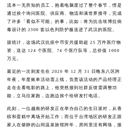
流本一无所知的员工，抱着电脑度过了整个春节，愣是
通过挨个询问医院、供应商、物流和满世界搜寻，完成
了许多「看似不可能」的事，比如：将为抗击埃博拉病
毒设计的 2300 套以色列防护服送进了武汉的医院。
据统计，这场武汉抗疫中币安共援助超 25 万件医疗物
资，送达 124 个医院、74 个医疗队等，总价值 1000
万元。
最近的一次则发生在 2020 年 12 月 31 日晚东八区跨
年夜，年度账单活动需上线，负责该活动的产品经理正
走在去看电影的路上，他突然接到社群反馈需调整功
能，立马往家跑，边跑边挨个给研发打电话。
此刻，一位越南的研发正在举办自己的生日派对，从香
槟和蛋糕中离场开始工作；而位于台湾地区的研发正跟
家人在僻静的山间温泉旅馆跨年，房间里没有网络，接