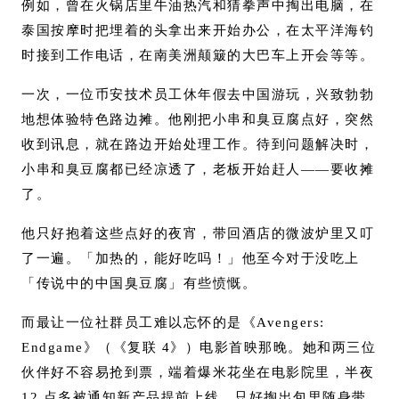
例如，曾在火锅店里牛油热汽和猜拳声中掏出电脑，在
泰国按摩时把埋着的头拿出来开始办公，在太平洋海钓
时接到工作电话，在南美洲颠簸的大巴车上开会等等。
一次，一位币安技术员工休年假去中国游玩，兴致勃勃
地想体验特色路边摊。他刚把小串和臭豆腐点好，突然
收到讯息，就在路边开始处理工作。待到问题解决时，
小串和臭豆腐都已经凉透了，老板开始赶人——要收摊
了。
他只好抱着这些点好的夜宵，带回酒店的微波炉里又叮
了一遍。「加热的，能好吃吗！」他至今对于没吃上
「传说中的中国臭豆腐」有些愤慨。
而最让一位社群员工难以忘怀的是《Avengers:
Endgame》（《复联 4》）电影首映那晚。她和两三位
伙伴好不容易抢到票，端着爆米花坐在电影院里，半夜
12 点多被通知新产品提前上线，只好掏出包里随身带