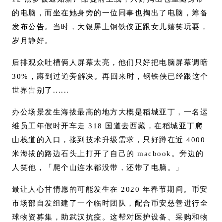
的电脑，而坐在她身旁的一位同事也掏出了电脑，筹备
发布公告。当时，大银屏上钢铁侠正跟女儿嬉笑玩耍，
岁月静好。
后排观众吐槽俩人屏幕太亮，他们只好把电脑屏幕调暗
30%，蹲到过道旁解决。再回来时，钢铁侠已经跟这个
世界告别了......
办公场景发生海拔最高的地方大概是稻城亚丁，一名运
维员工年假时开车走 318 国道去西藏，在稻城亚丁爬
山栈道的入口，接到技术升级需求，只好蹲在近 4000
米海拔的路边石头上打开了自己的 macbook。旁边的
人笑他，「爬个山连水都没带，还带了电脑。」
最让人心甘情愿的可能发生在 2020 年春节期间。币安
市场部自发组建了一个临时团队，配合币安慈善进行全
球物资募集，助武汉抗疫。这帮对医护设备、采购和物