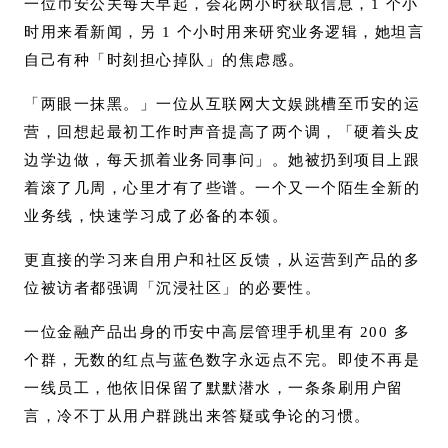
一位币安公关每天早起，会花两小时获取信息，1 个小
时用来看新闻，另 1 个小时用来研究业务逻辑，她坦言
自己有种「时刻担心掉队」的焦虑感。
「两眼一抹黑。」一位从互联网大文娱跳槽至币安的运
营，回想起最初工作时声音提高了两个调，「硬着头皮
边学边做，每天抓着业务同事问」。她被扔到项目上跟
着滚了几周，心里才有了些谱。一个又一个陌生全新的
业务线，快速学习成了必备的本领。
更直接的学习来自用户和社区反馈，从运营到产品的多
位被访者都强调「沉浸社区」的必要性。
一位金融产品出身的币安中高层管理手机里有 200 多
个群，无数的红点与蓝色数字永远点不完。即使不再是
一线员工，他依旧保留了默默潜水，一条条刷用户留
言，冷不丁从用户群跳出来答疑或争论的习惯。