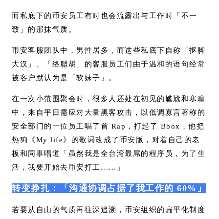
而私底下的币安员工有时也会流露出与工作时「不一
致」的那抹气质。
币安客服团队中，男性居多，而这些私底下自称「抠脚
大汉」、「络腮胡」的客服员工们由于温和的语句经常
被客户默认为是「软妹子」。
在一次小范围聚会时，很多人还处在初见的尴尬和寒暄
中，来自平日需应对大量黑客攻击，以低调寡言著称的
安全部门的一位员工唱了首 Rap，打起了 Bbox，他把
热狗《My life》的歌词改成了币安版，对着自己的老
板和同事唱道「虽然我是全台湾最屌的程序员，为了生
活，我要开始去币安打工......」
转变挣扎：「沟通协调占据了我工作的 60%」
若要从自由的气质再往深追溯，币安组织的扁平化制度