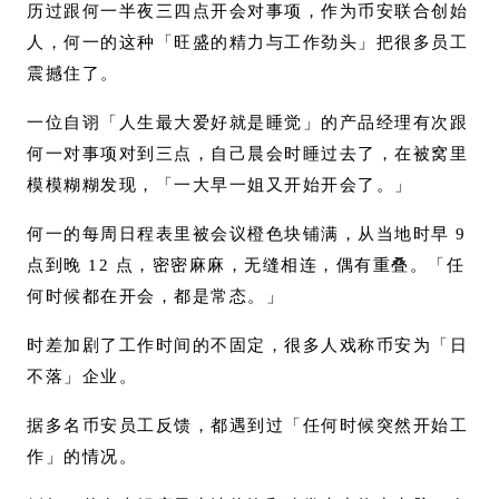
历过跟何一半夜三四点开会对事项，作为币安联合创始
人，何一的这种「旺盛的精力与工作劲头」把很多员工
震撼住了。
一位自诩「人生最大爱好就是睡觉」的产品经理有次跟
何一对事项对到三点，自己晨会时睡过去了，在被窝里
模模糊糊发现，「一大早一姐又开始开会了。」
何一的每周日程表里被会议橙色块铺满，从当地时早 9
点到晚 12 点，密密麻麻，无缝相连，偶有重叠。「任
何时候都在开会，都是常态。」
时差加剧了工作时间的不固定，很多人戏称币安为「日
不落」企业。
据多名币安员工反馈，都遇到过「任何时候突然开始工
作」的情况。