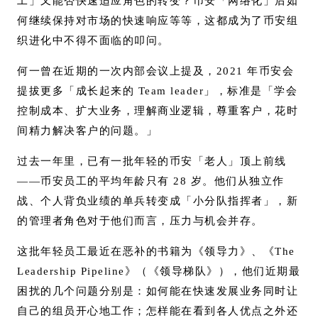
工」又能否快速适应角色的转变？币安「网络化」后如
何继续保持对市场的快速响应等等，这都成为了币安组
织进化中不得不面临的叩问。
何一曾在近期的一次内部会议上提及，2021 年币安会
提拔更多「成长起来的 Team leader」，标准是「学会
控制成本、扩大业务，理解商业逻辑，尊重客户，花时
间精力解决客户的问题。」
过去一年里，已有一批年轻的币安「老人」顶上前线
——币安员工的平均年龄只有 28 岁。他们从独立作
战、个人背负业绩的单兵转变成「小分队指挥者」，新
的管理者角色对于他们而言，压力与机会并存。
这批年轻员工最近在恶补的书籍为《领导力》、《The
Leadership Pipeline》（《领导梯队》），他们近期最
困扰的几个问题分别是：如何能在快速发展业务同时让
自己的组员开心地工作；怎样能在看到各人优点之外还