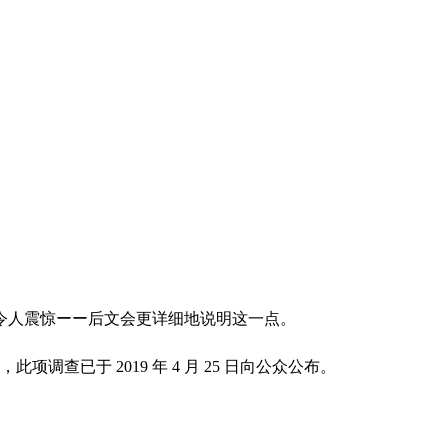
到令人震惊ーー后文会更详细地说明这一点。
项调查已于 2019 年 4 月 25 日向公众公布。