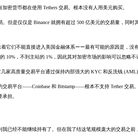
货币都在使用 Tethers 交易。根本没有人用美元购买。
币交易。但是仅仅是 Binance 就拥有超过 500 亿美元的交易量，
d」的交易平台。这意味着它们不能直接进入美国金融体系ーー最有可能的原因是
base 的 10%，不到主站的 1%，因此其对加密市场的影响可以忽略
 和其它几家高质量交易平台通过保持内部强大的 KYC 和反洗钱 (A
Coinbase 和 Bitstamp——根本不支持 Tether 交
任要承担。
到我已经不能继续持有了。但在我了结这笔规模庞大的交易之前