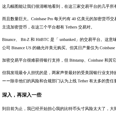
这几幅图能让我们很清晰地看到，在这三家交易平台的几乎所有加密
而且数量巨大。Coinbase Pro 每天约有 40 亿美元的加密货
主流加密货币，在这三个平台都有 Tethers 交易对。
Binance、 Bit-Z 和 HitBTC 是「 unbanke
公司 Binance US 的确允许美元购买。但其日产量仅为 Coin
加密交易平台很难获得银行支持，但 Bitstamp、Coinbase
但我发现最令人担忧的是，两家声誉最好的受美国银行业支持的交易平台——
ーー除非他们的风险和合规部门认为上线 Tether 有太多的责
深入，再深入一些
到目前为止，我已经开始担心我的比特币头寸风险太大了，大