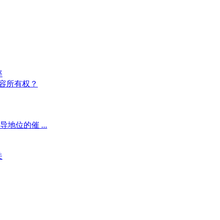
率
内容所有权？
位的催 ...
关