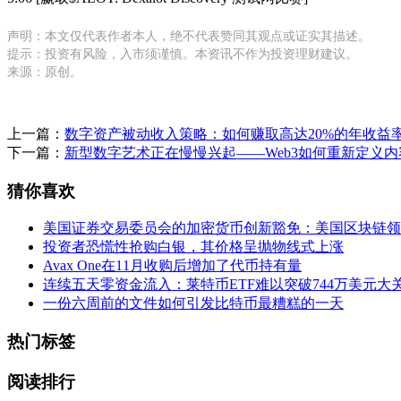
声明：本文仅代表作者本人，绝不代表赞同其观点或证实其描述。
提示：投资有风险，入市须谨慎。本资讯不作为投资理财建议。
来源：原创。
上一篇：
数字资产被动收入策略：如何赚取高达20%的年收益
下一篇：
新型数字艺术正在慢慢兴起——Web3如何重新定义
猜你喜欢
美国证券交易委员会的加密货币创新豁免：美国区块链领导地
投资者恐慌性抢购白银，其价格呈抛物线式上涨
Avax One在11月收购后增加了代币持有量
连续五天零资金流入：莱特币ETF难以突破744万美元大
一份六周前的文件如何引发比特币最糟糕的一天
热门标签
阅读排行