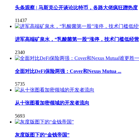
头条观察 | 马斯克公开谈论比特币，各路大佬疯狂蹭热度
11437
进军高端矿泉水，“乳酸菌第一股”涨停，技术门槛低经
2340
全面对比DeFi保险两强：Cover和Nexus Mutua ...
5735
从十张图看加密领域的开发者流向
5693
灰度版图下的“金钱帝国”