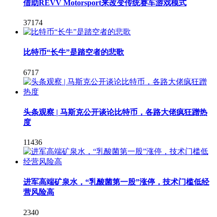
借助REVV Motorsport来改变传统赛车游戏模式
37174
比特币“长牛”是踏空者的悲歌
6717
头条观察 | 马斯克公开谈论比特币，各路大佬疯狂蹭热
度
11436
进军高端矿泉水，“乳酸菌第一股”涨停，技术门槛低经
营风险高
2340