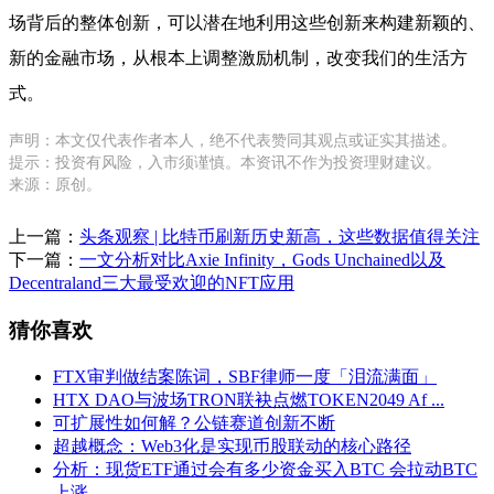
场背后的整体创新，可以潜在地利用这些创新来构建新颖的、
新的金融市场，从根本上调整激励机制，改变我们的生活方
式。
声明：本文仅代表作者本人，绝不代表赞同其观点或证实其描述。
提示：投资有风险，入市须谨慎。本资讯不作为投资理财建议。
来源：原创。
上一篇：
头条观察 | 比特币刷新历史新高，这些数据值得关注
下一篇：
一文分析对比Axie Infinity，Gods Unchained以及
Decentraland三大最受欢迎的NFT应用
猜你喜欢
FTX审判做结案陈词，SBF律师一度「泪流满面」
HTX DAO与波场TRON联袂点燃TOKEN2049 Af ...
可扩展性如何解？公链赛道创新不断
超越概念：Web3化是实现币股联动的核心路径
分析：现货ETF通过会有多少资金买入BTC 会拉动BTC
上涨 ...